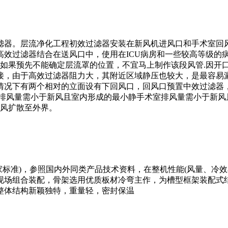
滤器。层流净化工程初效过滤器安装在新风机进风口和手术室回
高效过滤器结合在送风口中，使用在ICU病房和一些较高等级的
。如果预先不能确定层流罩的位置，不宜马上制作该段风管.因开
由于高效过滤器阻力大，其附近区域静压也较大，是最容易漏风的地
情况下有两个相对的立面设有下回风口，回风口预置中效过滤器
排风量需小于新风且室内形成的最小静手术室排风量需小于新风且
排风扩散至外界。
家标准)，参照国内外同类产品技术资料，在整机性能(风量、冷效
，现场组合装配，骨架选用优质板材冷弯主作，为槽型框架装配式
整体结构新颖独特，重量轻，密封保温