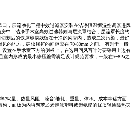
风口，层流净化工程中效过滤器安装在洁净恒温恒湿空调器进风
病房中，洁净手术室高效过滤器则与层流罩结合，层流罩长度约
口切割后的铁屑容易残留在干净的风管内，造成二次污染，最好
方，建议铆钉的间距应在 70-80mm 之间。 有别于一般
，设置在手术室下方的侧板上，在选用回风百叶时要采用上边有
室内形成的最小静压差需满足设计规范要求，一般在5~8Pa之
率(%)量、热量风阻、噪音)能耗、重量、体积、成本等诸方面
结构，面板为内填聚苯乙烯泡沫塑料或聚氨酯的优质轻质隔热夹