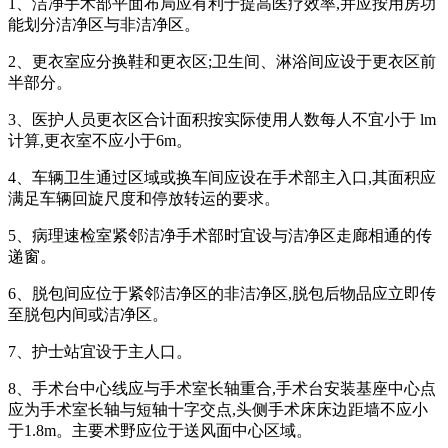
1、洁净手术部平面布局应有利于提高医疗效率,并应按用房功
能划分洁净区与非洁净区。
2、更衣室应分换鞋和更衣区;卫生间、淋浴间应设于更衣区前
半部分。
3、医护人员更衣区合计面积按实际使用人数每人不宜小于 lm
计算,更衣室不应小于6m。
4、车辆卫生通过区域或换车间应设在手术部主入口,其面积应
满足车辆回旋尺度和停放转运的要求。
5、病理速检室紧邻洁净手术部时宜设与洁净区走廊相通的传
递窗。
6、脱包间应位于紧邻洁净区的非洁净区,脱包后物品应立即传
至脱包内间或洁净区。
7、护士站宜设于主人口。
8、手术台中心线应与手术室长轴重合,手术台安装基座中心点
应为手术室长轴与短轴十字交点,头侧手术床床边距墙不应小
于1.8m。主要术野应位于送风面中心区域。