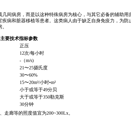
几间病房，而是以这种特殊病房为核心，与其它必备的辅助用房
官疾病和脏器移植等患者。这类病人由于缺乏自身免疫力，为防
房。
主要技术指标参数
正压
12次/每小时
-（m/s)
21〜25摄氏度
30〜60%
15〜20m³/小时•m²
小于或等于49分贝
大于或等于350勒克斯
30分钟
走廊等的照度值宜为200~300Lx。