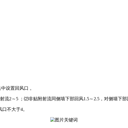
；
中设置回风口 。
2～5 ；⑵非贴附射流同侧墙下部回风1.5～2.5，对侧墙下部回凤1
风口不大于4。